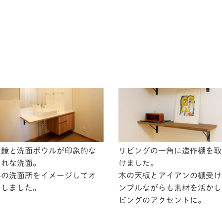
用とゲスト用の2方向から上が
木の空間との素材のギャップ
動線で玄関周りをスッキリ
ッコイイです。
な鏡と洗面ボウルが印象的な
リビングの一角に造作棚を取
ゃれな洗面。
けました。
ルの洗面所をイメージしてオ
木の天板とアイアンの棚受け
ーしました。
ンプルながらも素材を活かし
ビングのアクセントに。