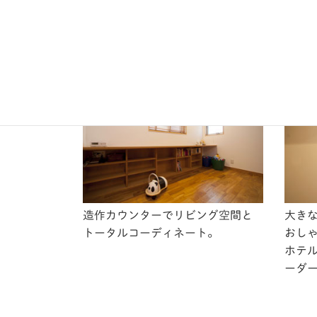
家族
れる
と。
造作カウンターでリビング空間と
大き
トータルコーディネート。
おし
ホテ
ーダ