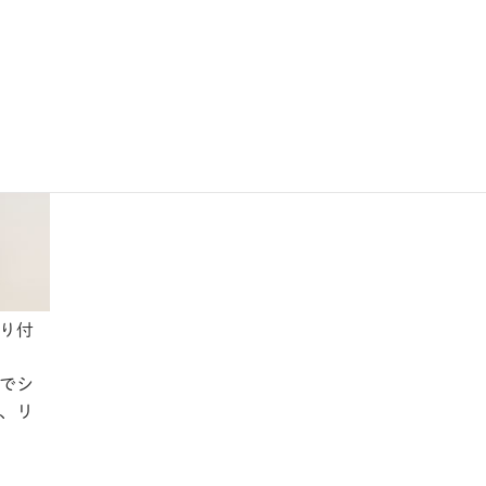
がカ
り付
でシ
、リ