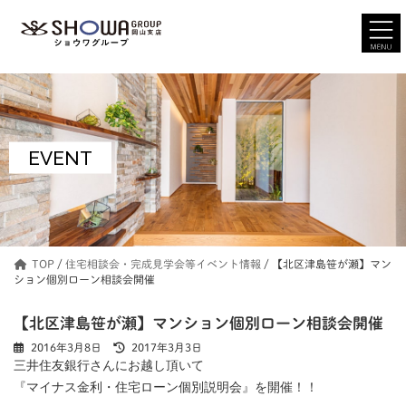
コ
ナ
ン
ビ
テ
ゲ
ン
ー
ツ
シ
へ
ョ
ス
ン
キ
に
ッ
移
EVENT
プ
動
TOP
/
住宅相談会・完成見学会等イベント情報
/
【北区津島笹が瀬】マン
ション個別ローン相談会開催
【北区津島笹が瀬】マンション個別ローン相談会開催
最
2016年3月8日
2017年3月3日
終
三井住友銀行さんにお越し頂いて
更
『マイナス金利・住宅ローン個別説明会』を開催！！
新