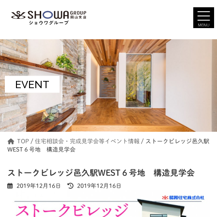
コ
ナ
ン
ビ
テ
ゲ
ン
ー
ツ
シ
へ
ョ
ス
ン
キ
に
ッ
移
EVENT
プ
動
TOP
/
住宅相談会・完成見学会等イベント情報
/
ストークビレッジ邑久駅
WEST６号地 構造見学会
ストークビレッジ邑久駅WEST６号地 構造見学会
最
2019年12月16日
2019年12月16日
終
更
新